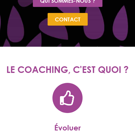
QUI SOMMES-NOUS ?
CONTACT
LE COACHING, C'EST QUOI ?
Évoluer